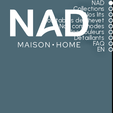
NAD
Collections
Nos lits
Nos tables de chevet
Nos commodes
Nos couleurs
Détaillants
FAQ
EN